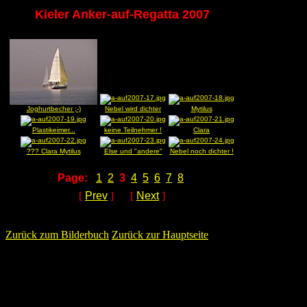
Kieler Anker-auf-Regatta 2007
Joghurtbecher ;-)
Nebel wird dichter
Mytilus
Plastikeimer...
keine Teilnehmer !
Clara
??? Clara Mytilus
Else und "andere"
Nebel noch dichter !
Page:
1
2
3
4
5
6
7
8
[
Prev
] [
Next
]
Zurück zum Bilderbuch
Zurück zur Hauptseite