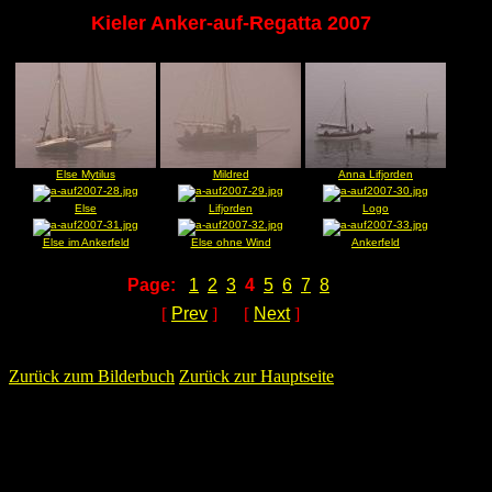
Kieler Anker-auf-Regatta 2007
Else Mytilus
Mildred
Anna Lifjorden
Else
Lifjorden
Logo
Else im Ankerfeld
Else ohne Wind
Ankerfeld
Page:
1
2
3
4
5
6
7
8
[
Prev
] [
Next
]
Zurück zum Bilderbuch
Zurück zur Hauptseite